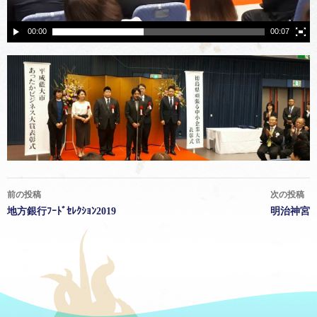
00:00
00:07
前の投稿
次の投稿
投
地方銀行ﾌｰﾄﾞｾﾚｸｼｮﾝ2019
明治神宮
稿
ナ
ビ
ゲ